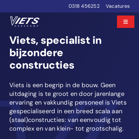
Ga
0318 456252
Vacatures
naar
inhoud
Toggle
Naviga
Viets, specialist in
Diensten
bijzondere
Projecten
constructies
Over ons
Viets is een begrip in de bouw. Geen
uitdaging is te groot en door jarenlange
Contact
ervaring en vakkundig personeel is Viets
gespecialiseerd in een breed scala aan
(staal)constructies: van eenvoudig tot
complex en van klein- tot grootschalig.