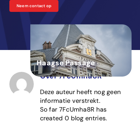
Neem contact op
Haagse Passage
Over
7FcUmha8R
Deze auteur heeft nog geen
informatie verstrekt.
So far 7FcUmha8R has
created 0 blog entries.